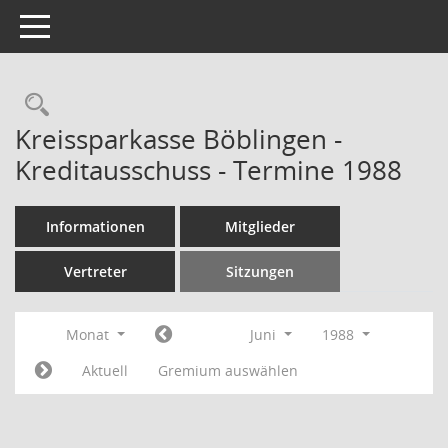
Toggle navigation
Rechercheauswahl
Kreissparkasse Böblingen -
Kreditausschuss - Termine 1988
Informationen
Mitglieder
Vertreter
Sitzungen
Monat
Juni
1988
Aktuell
Gremium auswählen