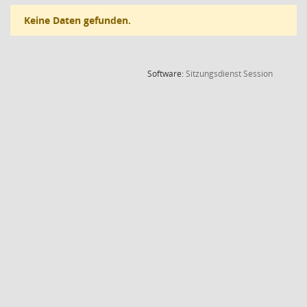
Keine Daten gefunden.
(Wird in
Software:
Sitzungsdienst
Session