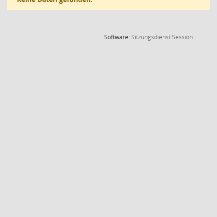
(Wird in
Software:
Sitzungsdienst
Session