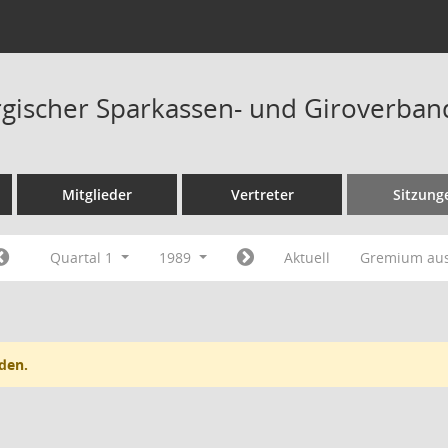
ischer Sparkassen- und Giroverban
Mitglieder
Vertreter
Sitzung
Quartal 1
1989
Aktuell
Gremium au
den.