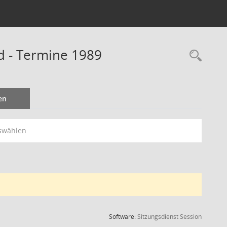
d - Termine 1989
Rec
en
swählen
(Wird in
Software:
Sitzungsdienst
Session