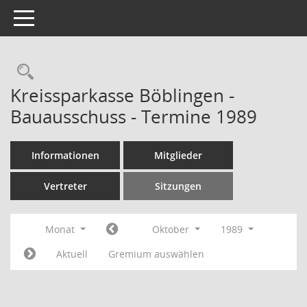
Toggle navigation
Rechercheauswahl
Kreissparkasse Böblingen -
Bauausschuss - Termine 1989
Informationen
Mitglieder
Vertreter
Sitzungen
Monat
Oktober
1989
Aktuell
Gremium auswählen