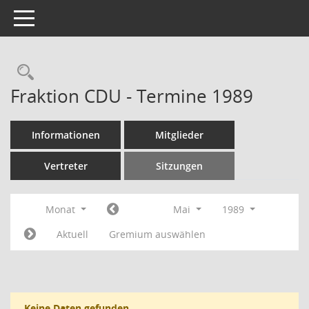
Toggle navigation
Rechercheauswahl
Fraktion CDU - Termine 1989
Informationen
Mitglieder
Vertreter
Sitzungen
Monat
Mai
1989
Aktuell
Gremium auswählen
Keine Daten gefunden.