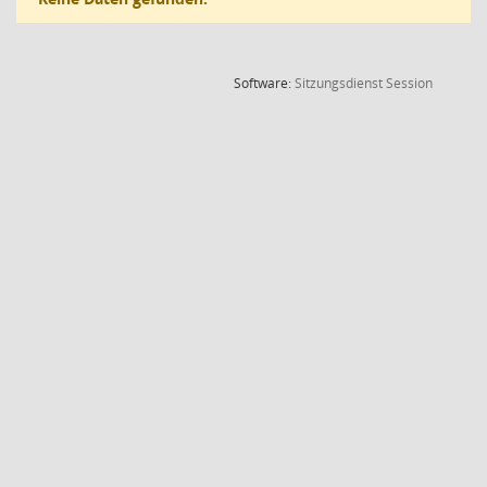
(Wird in
Software:
Sitzungsdienst
Session