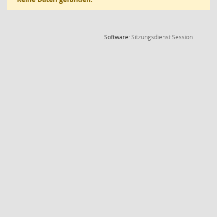
(Wird in
Software:
Sitzungsdienst
Session