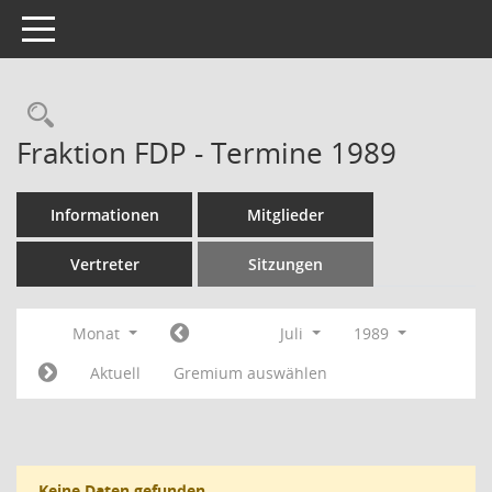
Toggle navigation
Rechercheauswahl
Fraktion FDP - Termine 1989
Informationen
Mitglieder
Vertreter
Sitzungen
Monat
Juli
1989
Aktuell
Gremium auswählen
Keine Daten gefunden.