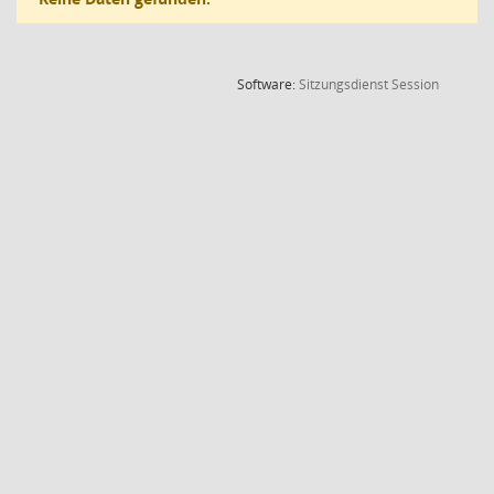
(Wird in
Software:
Sitzungsdienst
Session