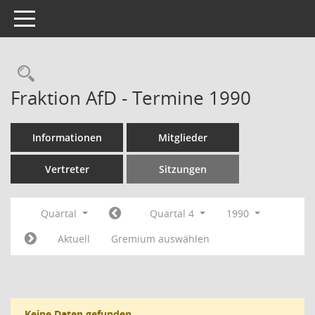
Toggle navigation
Rechercheauswahl
Fraktion AfD - Termine 1990
Informationen
Mitglieder
Vertreter
Sitzungen
Quartal
Quartal 4
1990
Aktuell
Gremium auswählen
Keine Daten gefunden.