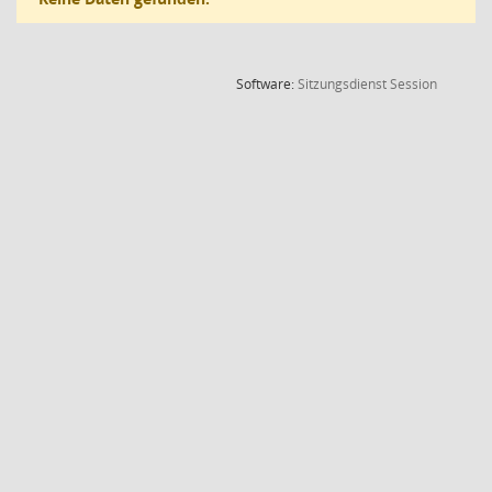
(Wird in
Software:
Sitzungsdienst
Session