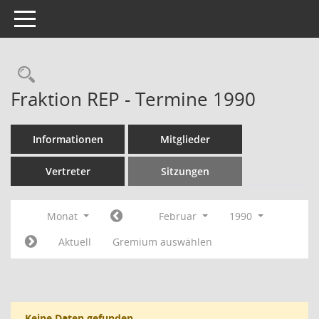
Toggle navigation
Rechercheauswahl
Fraktion REP - Termine 1990
Informationen
Mitglieder
Vertreter
Sitzungen
Monat
Februar
1990
Aktuell
Gremium auswählen
Keine Daten gefunden.