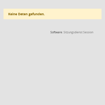
Keine Daten gefunden.
(Wird in
Software:
Sitzungsdienst
Session