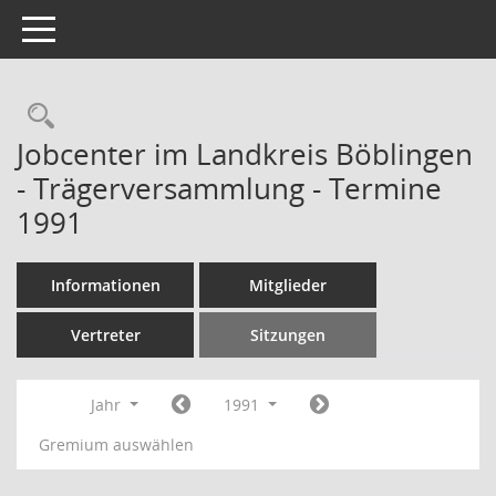
Toggle navigation
Rechercheauswahl
Jobcenter im Landkreis Böblingen
- Trägerversammlung - Termine
1991
Informationen
Mitglieder
Vertreter
Sitzungen
Jahr
1991
Gremium auswählen