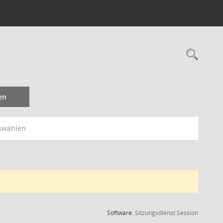
Rec
en
swählen
(Wird in
Software:
Sitzungsdienst
Session