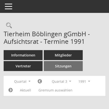
Toggle navigation
Rechercheauswahl
Tierheim Böblingen gGmbH -
Aufsichtsrat - Termine 1991
Informationen
Mitglieder
Vertreter
Sitzungen
Quartal
Quartal 3
1991
Aktuell
Gremium auswählen