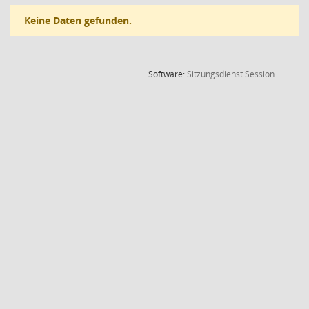
Keine Daten gefunden.
(Wird in
Software:
Sitzungsdienst
Session