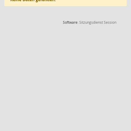
(Wird in
Software:
Sitzungsdienst
Session