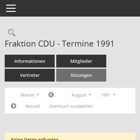
Toggle navigation
Rechercheauswahl
Fraktion CDU - Termine 1991
Informationen
Mitglieder
Vertreter
Sitzungen
Monat
August
1991
Aktuell
Gremium auswählen
Keine Daten gefunden.