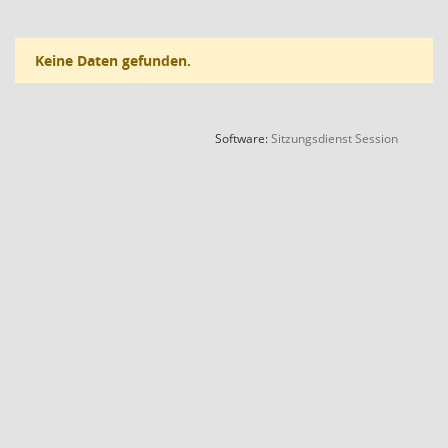
Keine Daten gefunden.
(Wird in
Software:
Sitzungsdienst
Session