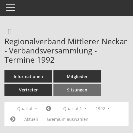
Toggle navigation
Rechercheauswahl
Regionalverband Mittlerer Neckar
- Verbandsversammlung -
Termine 1992
Informationen
Mitglieder
Vertreter
Sitzungen
Quartal
Quartal 1
1992
Aktuell
Gremium auswählen