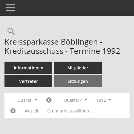
Toggle navigation
Rechercheauswahl
Kreissparkasse Böblingen -
Kreditausschuss - Termine 1992
Informationen
Mitglieder
Vertreter
Sitzungen
Quartal
Quartal 4
1992
Aktuell
Gremium auswählen