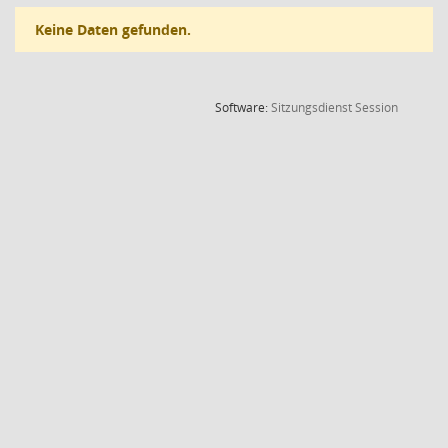
Keine Daten gefunden.
(Wird in
Software:
Sitzungsdienst
Session