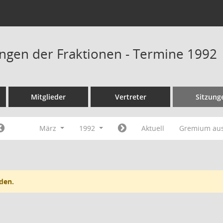
ngen der Fraktionen - Termine 1992
Mitglieder
Vertreter
Sitzung
März
1992
Aktuell
Gremium au
den.