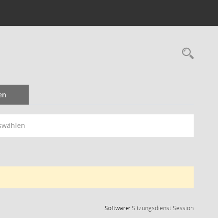
Rec
en
swählen
(Wird in
Software:
Sitzungsdienst
Session