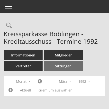
Toggle navigation
Rechercheauswahl
Kreissparkasse Böblingen -
Kreditausschuss - Termine 1992
Informationen
Mitglieder
Vertreter
Sitzungen
Monat
März
1992
Aktuell
Gremium auswählen