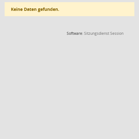
Keine Daten gefunden.
(Wird in
Software:
Sitzungsdienst
Session