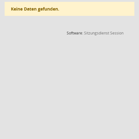
Keine Daten gefunden.
(Wird in
Software:
Sitzungsdienst
Session