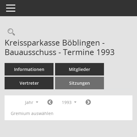
Toggle navigation
Rechercheauswahl
Kreissparkasse Böblingen -
Bauausschuss - Termine 1993
Informationen
Mitglieder
Vertreter
Sitzungen
Jahr
1993
Gremium auswählen