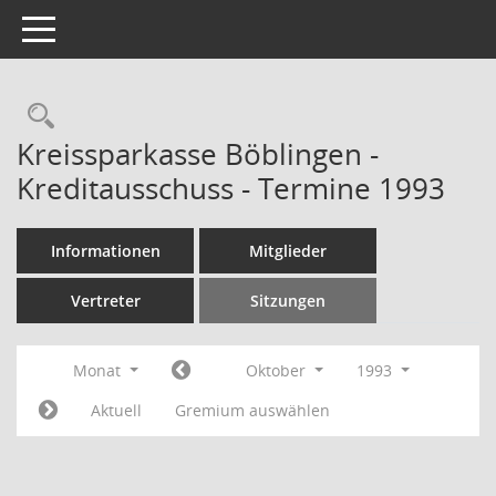
Toggle navigation
Rechercheauswahl
Kreissparkasse Böblingen -
Kreditausschuss - Termine 1993
Informationen
Mitglieder
Vertreter
Sitzungen
Monat
Oktober
1993
Aktuell
Gremium auswählen