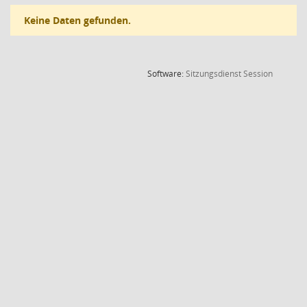
Keine Daten gefunden.
(Wird in
Software:
Sitzungsdienst
Session