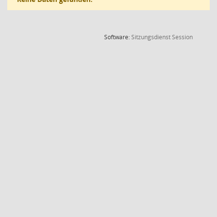
(Wird in
Software:
Sitzungsdienst
Session