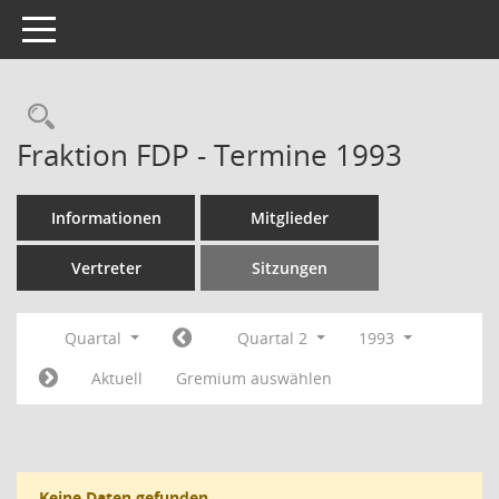
Toggle navigation
Rechercheauswahl
Fraktion FDP - Termine 1993
Informationen
Mitglieder
Vertreter
Sitzungen
Quartal
Quartal 2
1993
Aktuell
Gremium auswählen
Keine Daten gefunden.