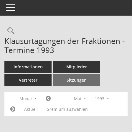
Toggle navigation
Rechercheauswahl
Klausurtagungen der Fraktionen -
Termine 1993
Informationen
Mitglieder
Vertreter
Sitzungen
Monat
Mai
1993
Aktuell
Gremium auswählen