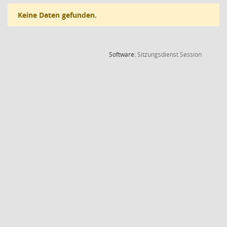
Keine Daten gefunden.
(Wird in
Software:
Sitzungsdienst
Session