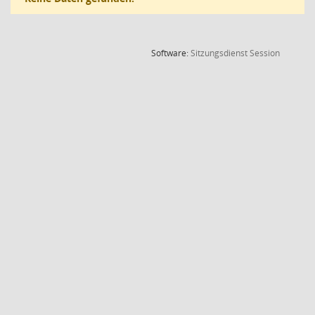
(Wird in
Software:
Sitzungsdienst
Session