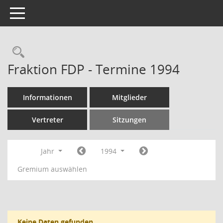
Toggle navigation
Rechercheauswahl
Fraktion FDP - Termine 1994
Informationen
Mitglieder
Vertreter
Sitzungen
Jahr
1994
Gremium auswählen
Keine Daten gefunden.