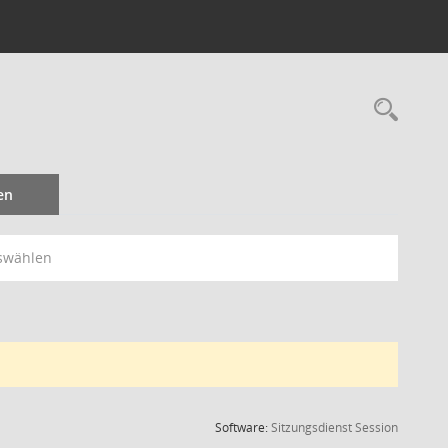
Rec
en
swählen
(Wird in
Software:
Sitzungsdienst
Session