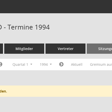
D - Termine 1994
Mitglieder
Vertreter
Sitzung
Quartal 1
1994
Aktuell
Gremium au
den.