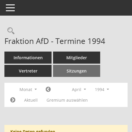
Toggle navigation
Rechercheauswahl
Fraktion AfD - Termine 1994
Informationen
Mitglieder
Vertreter
Sitzungen
Monat
April
1994
Aktuell
Gremium auswählen
Keine Daten gefunden.