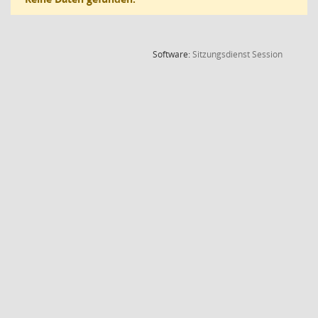
(Wird in
Software:
Sitzungsdienst
Session