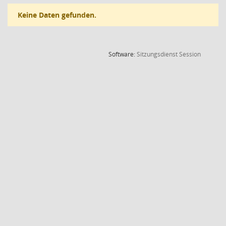
Keine Daten gefunden.
(Wird in
Software:
Sitzungsdienst
Session