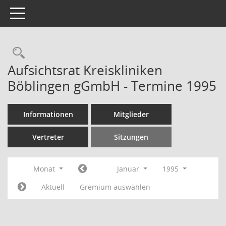
Toggle navigation
Rechercheauswahl
Aufsichtsrat Kreiskliniken
Böblingen gGmbH - Termine 1995
Informationen
Mitglieder
Vertreter
Sitzungen
Monat
Januar
1995
Aktuell
Gremium auswählen