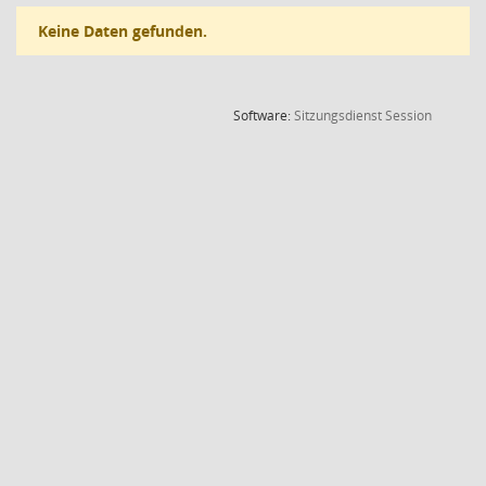
Keine Daten gefunden.
(Wird in
Software:
Sitzungsdienst
Session