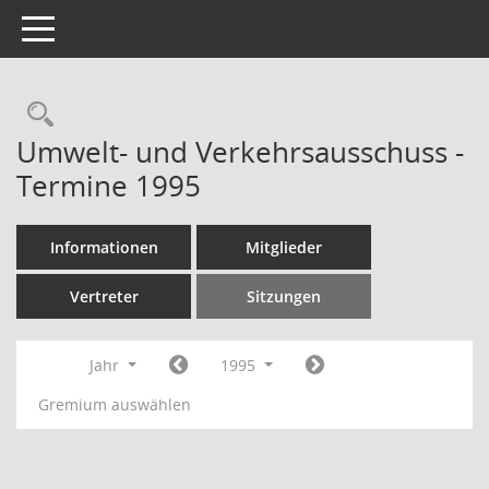
Toggle navigation
Rechercheauswahl
Umwelt- und Verkehrsausschuss -
Termine 1995
Informationen
Mitglieder
Vertreter
Sitzungen
Jahr
1995
Gremium auswählen