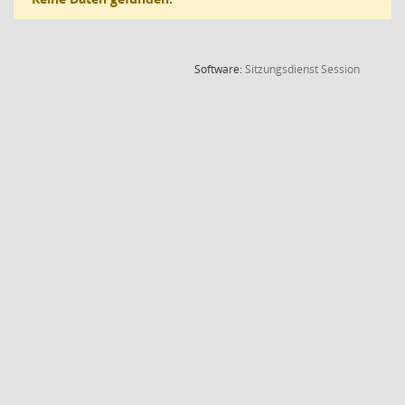
(Wird in
Software:
Sitzungsdienst
Session