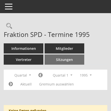
Toggle navigation
Rechercheauswahl
Fraktion SPD - Termine 1995
Informationen
Mitglieder
Vertreter
Sitzungen
Quartal
Quartal 1
1995
Aktuell
Gremium auswählen
Keine Daten gefunden.