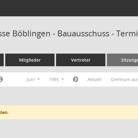
sse Böblingen - Bauausschuss - Term
Mitglieder
Vertreter
Sitzung
Juni
1995
Aktuell
Gremium au
den.