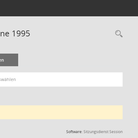
ine 1995
Rec
en
swählen
(Wird in
Software:
Sitzungsdienst
Session