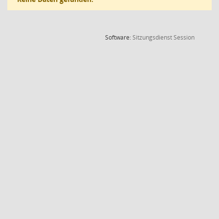
(Wird in
Software:
Sitzungsdienst
Session