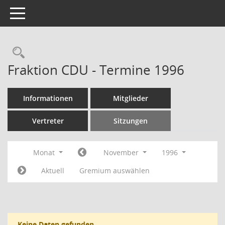
Toggle navigation
Rechercheauswahl
Fraktion CDU - Termine 1996
Informationen
Mitglieder
Vertreter
Sitzungen
Monat
November
1996
Aktuell
Gremium auswählen
Keine Daten gefunden.