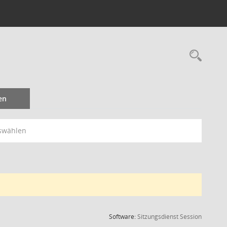
Rec
en
swählen
(Wird in
Software:
Sitzungsdienst
Session