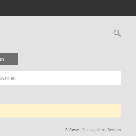
Rec
en
swählen
(Wird in
Software:
Sitzungsdienst
Session