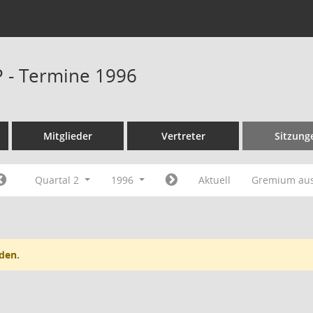
P - Termine 1996
Mitglieder
Vertreter
Sitzung
Quartal 2
1996
Aktuell
Gremium au
den.