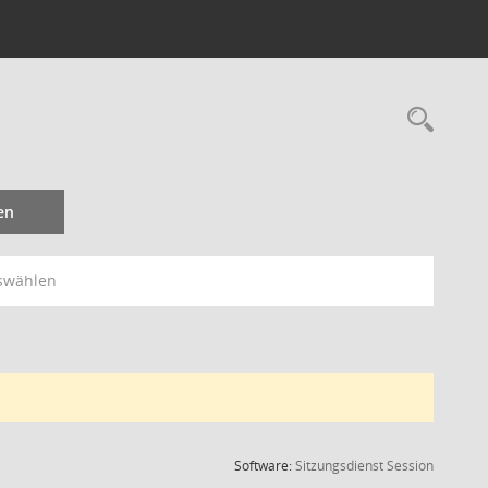
Rec
en
swählen
(Wird in
Software:
Sitzungsdienst
Session