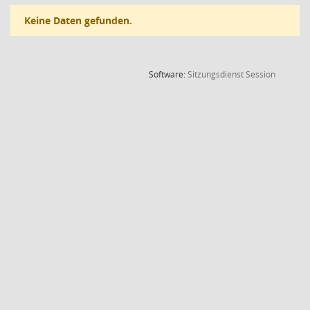
Keine Daten gefunden.
(Wird in
Software:
Sitzungsdienst
Session