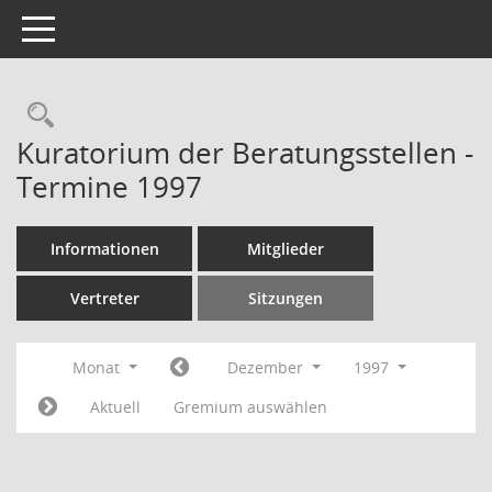
Toggle navigation
Rechercheauswahl
Kuratorium der Beratungsstellen -
Termine 1997
Informationen
Mitglieder
Vertreter
Sitzungen
Monat
Dezember
1997
Aktuell
Gremium auswählen