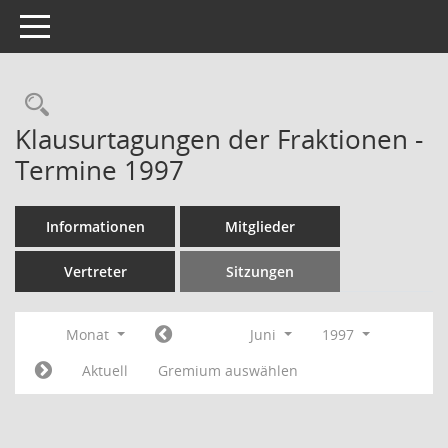
Toggle navigation
Rechercheauswahl
Klausurtagungen der Fraktionen -
Termine 1997
Informationen
Mitglieder
Vertreter
Sitzungen
Monat
Juni
1997
Aktuell
Gremium auswählen