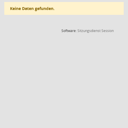
Keine Daten gefunden.
(Wird in
Software:
Sitzungsdienst
Session