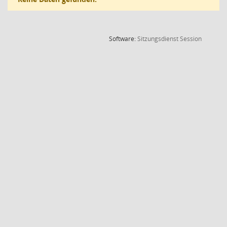
(Wird in
Software:
Sitzungsdienst
Session