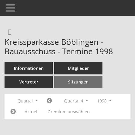
Toggle navigation
Rechercheauswahl
Kreissparkasse Böblingen -
Bauausschuss - Termine 1998
Informationen
Mitglieder
Vertreter
Sitzungen
Quartal
Quartal 4
1998
Aktuell
Gremium auswählen