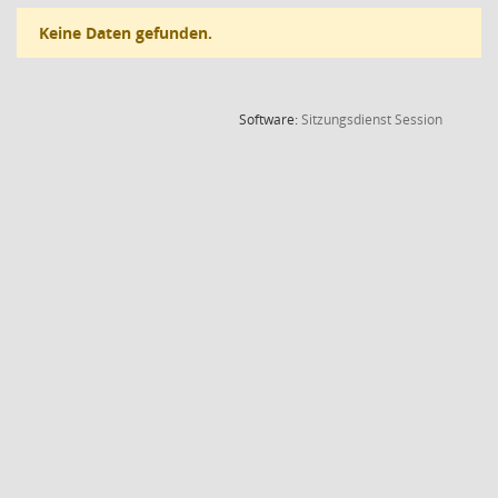
Keine Daten gefunden.
(Wird in
Software:
Sitzungsdienst
Session