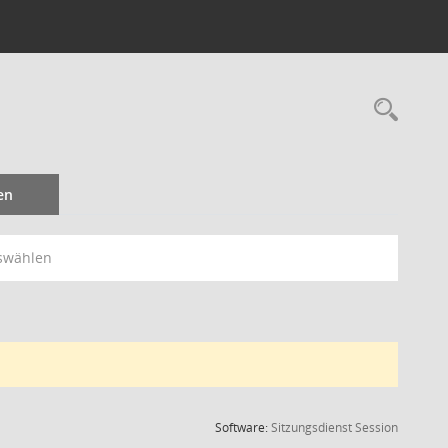
Rec
en
swählen
(Wird in
Software:
Sitzungsdienst
Session