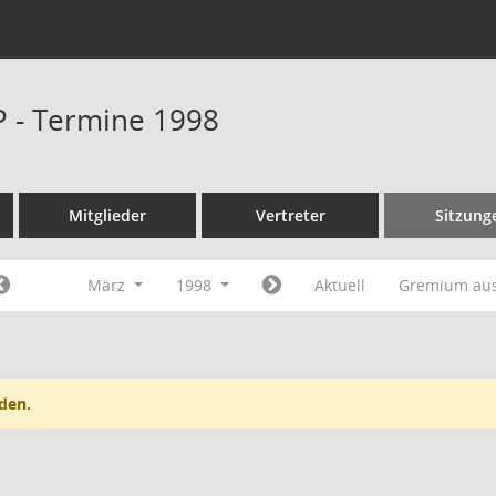
P - Termine 1998
Mitglieder
Vertreter
Sitzung
März
1998
Aktuell
Gremium au
den.