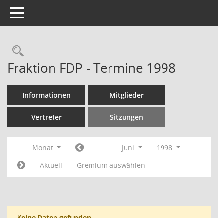
Toggle navigation
Rechercheauswahl
Fraktion FDP - Termine 1998
Informationen
Mitglieder
Vertreter
Sitzungen
Monat
Juni
1998
Aktuell
Gremium auswählen
Keine Daten gefunden.