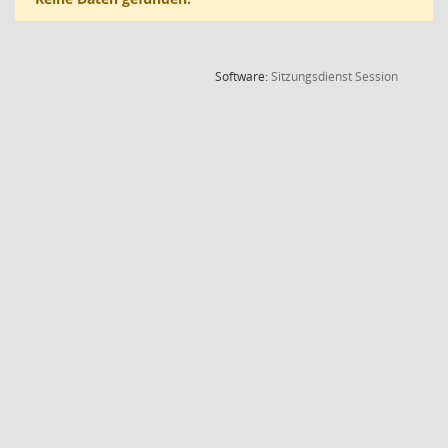
(Wird in
Software:
Sitzungsdienst
Session