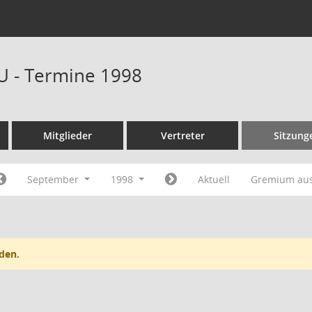
U - Termine 1998
Mitglieder
Vertreter
Sitzung
September
1998
Aktuell
Gremium au
den.