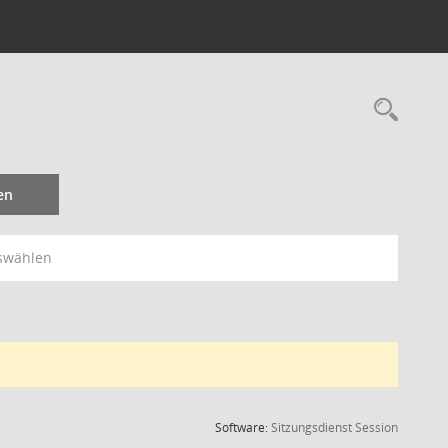
Rec
en
swählen
(Wird in
Software:
Sitzungsdienst
Session