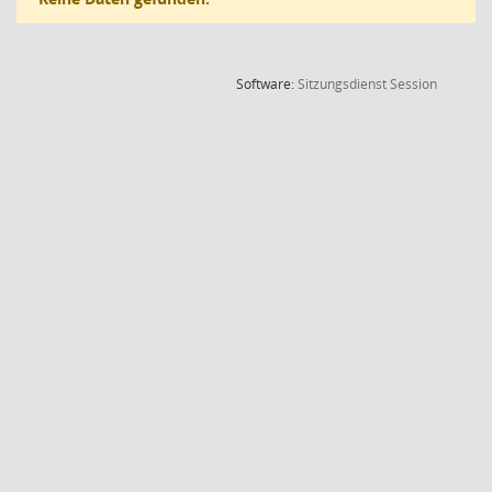
(Wird in
Software:
Sitzungsdienst
Session