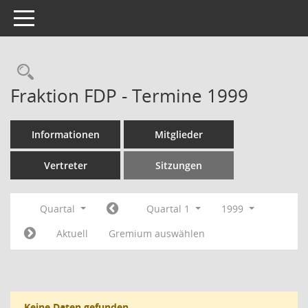
Toggle navigation
Rechercheauswahl
Fraktion FDP - Termine 1999
Informationen
Mitglieder
Vertreter
Sitzungen
Quartal
Quartal 1
1999
Aktuell
Gremium auswählen
Keine Daten gefunden.