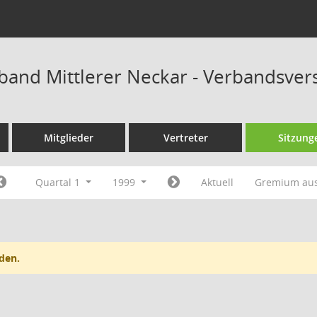
band Mittlerer Neckar - Verbandsve
Mitglieder
Vertreter
Sitzung
Quartal 1
1999
Aktuell
Gremium au
den.