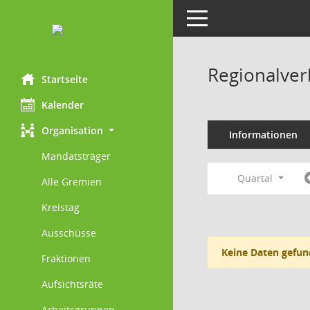
Toggle navigation
Regionalver
Startseite
Kalender
Organisation
Informationen
Mandatsträger
Quartal
Alle Gremien
Kreistag
Ausschüsse
Keine Daten gefun
Fraktionen
Aufsichtsräte
Arbeitsgruppen