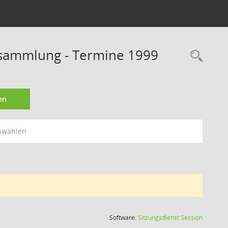
rsammlung - Termine 1999
Rec
en
swählen
(Wird in
Software:
Sitzungsdienst
Session