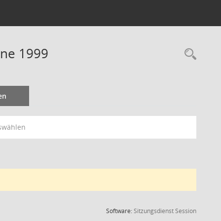
ine 1999
Rec
en
swählen
(Wird in
Software:
Sitzungsdienst
Session