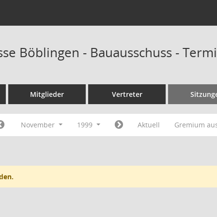
sse Böblingen - Bauausschuss - Term
Mitglieder
Vertreter
Sitzung
November
1999
Aktuell
Gremium au
den.