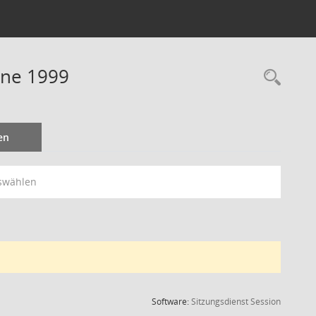
ine 1999
Rec
en
swählen
(Wird in
Software:
Sitzungsdienst
Session