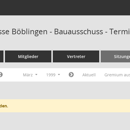
sse Böblingen - Bauausschuss - Term
Mitglieder
Vertreter
Sitzung
März
1999
Aktuell
Gremium au
den.