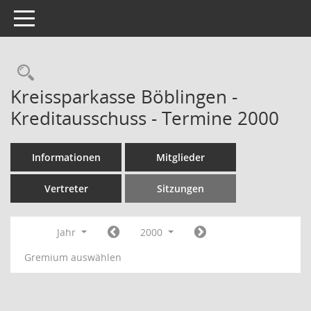
Toggle navigation
Rechercheauswahl
Kreissparkasse Böblingen -
Kreditausschuss - Termine 2000
Informationen
Mitglieder
Vertreter
Sitzungen
Jahr
2000
Gremium auswählen