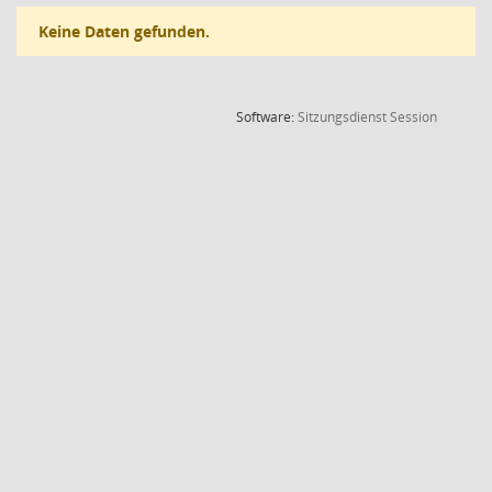
Keine Daten gefunden.
(Wird in
Software:
Sitzungsdienst
Session