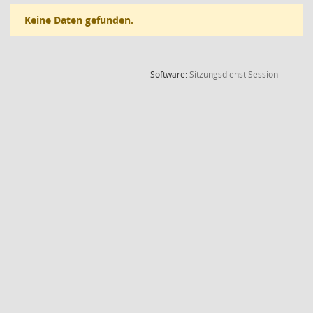
Keine Daten gefunden.
(Wird in
Software:
Sitzungsdienst
Session