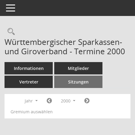
Toggle navigation
Rechercheauswahl
Württembergischer Sparkassen-
und Giroverband - Termine 2000
Informationen
Mitglieder
Vertreter
Sitzungen
Jahr
2000
Gremium auswählen