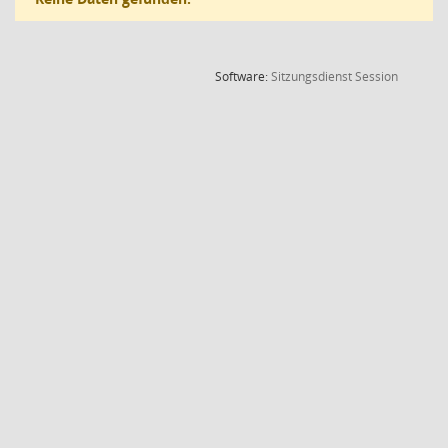
(Wird in
Software:
Sitzungsdienst
Session