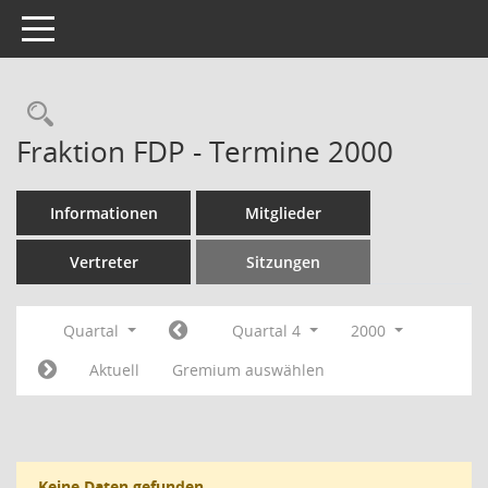
Toggle navigation
Rechercheauswahl
Fraktion FDP - Termine 2000
Informationen
Mitglieder
Vertreter
Sitzungen
Quartal
Quartal 4
2000
Aktuell
Gremium auswählen
Keine Daten gefunden.