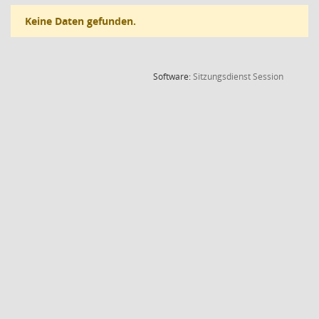
Keine Daten gefunden.
(Wird in
Software:
Sitzungsdienst
Session