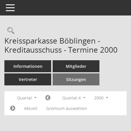
Toggle navigation
Rechercheauswahl
Kreissparkasse Böblingen -
Kreditausschuss - Termine 2000
Informationen
Mitglieder
Vertreter
Sitzungen
Quartal
Quartal 4
2000
Aktuell
Gremium auswählen