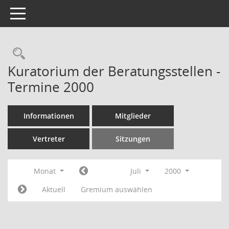
Toggle navigation
Rechercheauswahl
Kuratorium der Beratungsstellen -
Termine 2000
Informationen
Mitglieder
Vertreter
Sitzungen
Monat
Juli
2000
Aktuell
Gremium auswählen