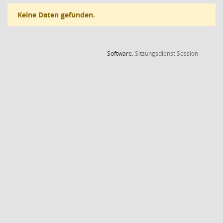
Keine Daten gefunden.
(Wird in
Software:
Sitzungsdienst
Session