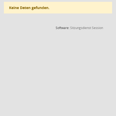
Keine Daten gefunden.
(Wird in
Software:
Sitzungsdienst
Session