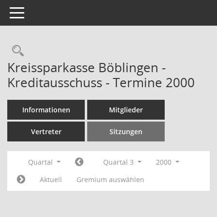
Toggle navigation
Rechercheauswahl
Kreissparkasse Böblingen -
Kreditausschuss - Termine 2000
Informationen
Mitglieder
Vertreter
Sitzungen
Quartal
Quartal 3
2000
Aktuell
Gremium auswählen