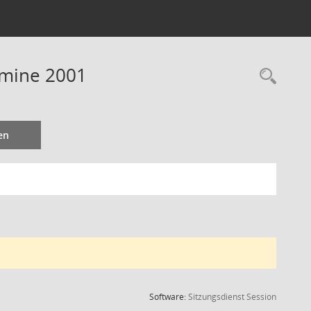
rmine 2001
Rec
en
(Wird in
Software:
Sitzungsdienst
Session