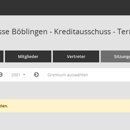
sse Böblingen - Kreditausschuss - Te
Mitglieder
Vertreter
Sitzung
2001
Gremium auswählen
den.