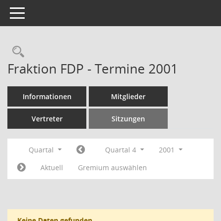
Toggle navigation
Rechercheauswahl
Fraktion FDP - Termine 2001
Informationen
Mitglieder
Vertreter
Sitzungen
Quartal
Quartal 4
2001
Aktuell
Gremium auswählen
Keine Daten gefunden.