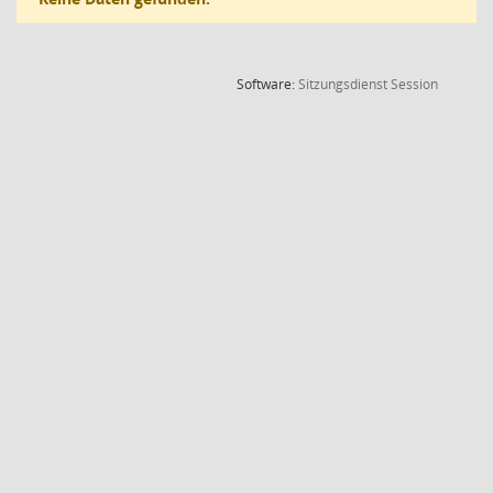
(Wird in
Software:
Sitzungsdienst
Session